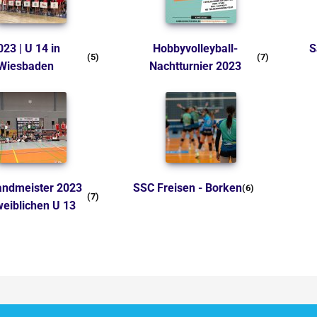
Hobbyvolleyball-
Saarlandmeister U 15
(5)
(7)
Wiesbaden
Nachtturnier 2023
SSC Freisen - Borken
(6)
(7)
weiblichen U 13