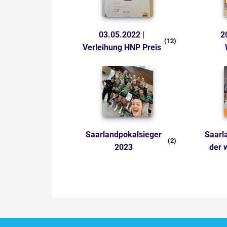
03.05.2022 |
2023 | U 14 in
(12)
Verleihung HNP Preis
Saarlandpokalsieger
Saarlandmeister 2023
(2)
2023
der 