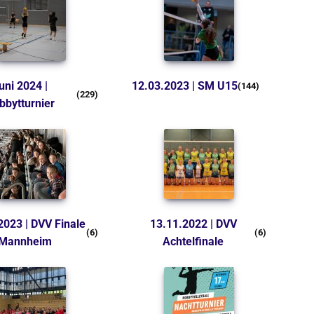
12.03.2023 | SM U15
(144)
(229)
bbytturnier
13.11.2022 | DVV
(6)
(6)
Mannheim
Achtelfinale